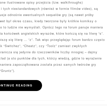
one ilustrowane opisy przejścia (tzw. walkthroughs)
 tych niestandardowych (również w formie filmów video), są
usje odnośnie ewentualnych sequelów gry (są nawet próby
wet był okres czasu, kiedy tworzone były krótkie komiksy o
 to ludzie nie wymyślali. Oprócz tego na forum panuje maniera
a końcówek angielskich wyrazów, które kończą się na literę “s”.
iszę się literę … “z”. Tak więc przeglądając forum bardzo często
ak “Switchez”, “Cheatz”, czy “Toolz” zamiast zwykłych
ogranicza się jedynie do rzeczowników liczby mnogiej – dajmy
ład (a sto punktów dla tych, którzy wiedzą, gdzie to wyrażenie
 maniera zapoczątkowana została przez samych twórców gry
“Gruntz”).
ONTINUE READING