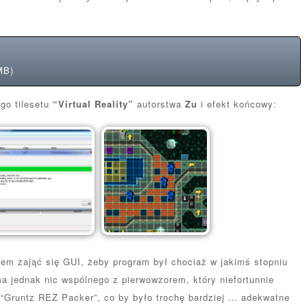
MB)
go tilesetu
“Virtual Reality”
autorstwa
Zu
i efekt końcowy:
łem zająć się GUI, żeby program był chociaż w jakimś stopniu
a jednak nic wspólnego z pierwowzorem, który niefortunnie
 “Gruntz REZ Packer”, co by było trochę bardziej … adekwatne