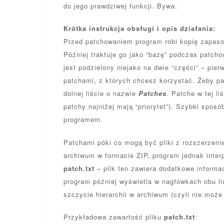
do jego prawdziwej funkcji. Bywa.
Krótka instrukcja obsługi i opis działania:
Przed patchowaniem program robi kopię zapas
Później traktuje go jako “bazę” podczas patc
jest podzielony niejako na dwie “części” – pie
patchami, z których chcesz korzystać. Żeby p
dolnej liście o nazwie
Patches
. Patche w tej li
patchy najniżej mają “priorytet”). Szybki sposó
programem.
Patchami póki co mogą być pliki z rozszerzeniem
archiwum w formacie ZIP, program jednak inter
patch.txt
– plik ten zawiera dodatkowe informac
program później wyświetla w nagłówkach obu li
szczycie hierarchii w archiwum (czyli nie moż
Przykładowa zawartość pliku
patch.txt
: