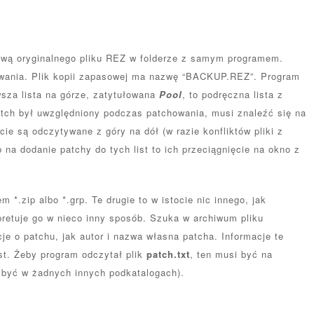
ową oryginalnego pliku REZ w folderze z samym programem.
howania. Plik kopii zapasowej ma nazwę “BACKUP.REZ”. Program
rwsza lista na górze, zatytułowana
Pool
, to podręczna lista z
atch był uwzględniony podczas patchowania, musi znaleźć się na
ście są odczytywane z góry na dół (w razie konfliktów pliki z
b na dodanie patchy do tych list to ich przeciągnięcie na okno z
 *.zip albo *.grp. Te drugie to w istocie nic innego, jak
pretuje go w nieco inny sposób. Szuka w archiwum pliku
je o patchu, jak autor i nazwa własna patcha. Informacje te
st. Żeby program odczytał plik
patch.txt
, ten musi być na
e być w żadnych innych podkatalogach).