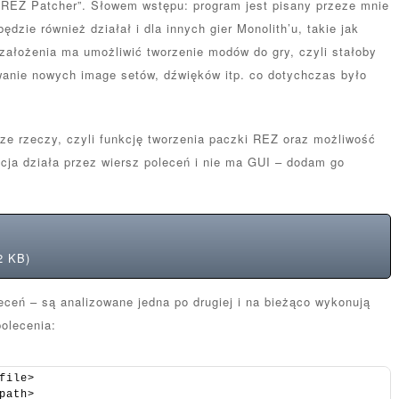
REZ Patcher”. Słowem wstępu: program jest pisany przeze mnie
dzie również działał i dla innych gier Monolith’u, takie jak
 założenia ma umożliwić tworzenie modów do gry, czyli stałoby
wanie nowych image setów, dźwięków itp. co dotychczas było
e rzeczy, czyli funkcję tworzenia paczki REZ oraz możliwość
acja działa przez wiersz poleceń i nie ma GUI – dodam go
2 KB)
leceń – są analizowane jedna po drugiej i na bieżąco wykonują
polecenia:
file>
path>