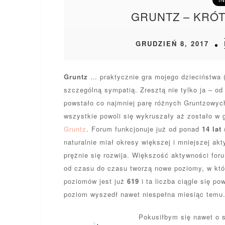
GRUNTZ – KRÓ
GRUDZIEŃ 8, 2017
Gruntz
… praktycznie gra mojego dzieciństwa 
szczególną sympatią. Zresztą nie tylko ja – 
powstało co najmniej parę różnych Gruntzowyc
wszystkie powoli się wykruszały aż zostało w 
Gruntz
. Forum funkcjonuje już od ponad
14 lat
(
naturalnie miał okresy większej i mniejszej ak
prężnie się rozwija. Większość aktywności foru
od czasu do czasu tworzą nowe poziomy, w któr
poziomów jest już
619
i ta liczba ciągle się p
poziom wyszedł nawet niespełna miesiąc temu
Pokusiłbym się nawet o s