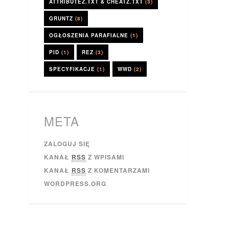
ATTRIBUTEZ.TXT & CHEATZ.TXT
(3)
GRUNTZ
(8)
OGŁOSZENIA PARAFIALNE
(1)
PID
(1)
REZ
(3)
SPECYFIKACJE
(1)
WWD
(2)
META
ZALOGUJ SIĘ
KANAŁ
RSS
Z WPISAMI
KANAŁ
RSS
Z KOMENTARZAMI
WORDPRESS.ORG