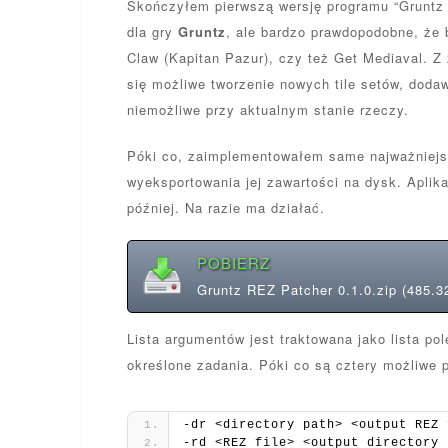
Skończyłem pierwszą wersję programu “Gruntz 
dla gry
Gruntz
, ale bardzo prawdopodobne, że bę
Claw (Kapitan Pazur), czy też Get Mediaval. Z
się możliwe tworzenie nowych tile setów, doda
niemożliwe przy aktualnym stanie rzeczy.
Póki co, zaimplementowałem same najważniejsz
wyeksportowania jej zawartości na dysk. Aplik
później. Na razie ma działać.
POBIERZ
Gruntz REZ Patcher 0.1.0.zip (485.3
Lista argumentów jest traktowana jako lista po
określone zadania. Póki co są cztery możliwe 
-dr <directory path> <output REZ 
-rd <REZ file> <output directory 