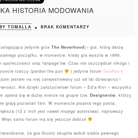
TKA HISTORIA MODOWANIA
BY TOMALLA
BRAK KOMENTARZY
(ustępująca jedynie grze
The Neverhood
) i gra, którą darzę
od samego początku, w momencie, kiedy gra wyszła w 1999,
h społeczności oraz fanpage’ów. Czas nie oszczędzał nikogo i
gruncie rzeczy (pardon the pun
) jedynie forum
GooRoo’s
sam jestem na niej zarejestrowany już od lat dziesięciu) i
tywności. Ale dzięki założycielowi forum – Ed’a Kivi – wszystko
m opiera się w dużej mierze na grupie tzw.
Designerów
, którzy
e grają pozostali fani. W momencie pisania tego posta,
owiększa (12 z nich jest nawet mojego autorstwa), najnowszy
. Więc samo forum ma się jeszcze dobrze
twierdzenie, że gra Gruntz skupiła wokół siebie pewnego