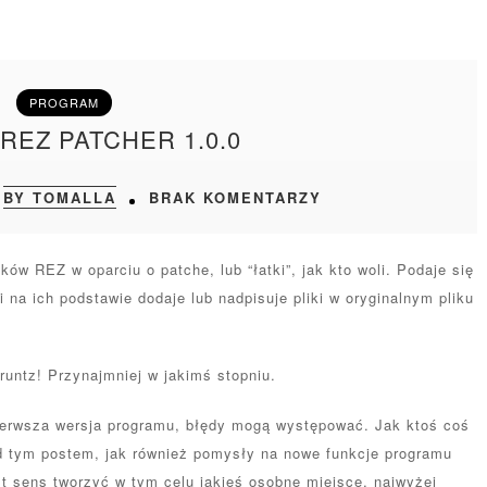
PROGRAM
REZ PATCHER 1.0.0
BY TOMALLA
BRAK KOMENTARZY
ów REZ w oparciu o patche, lub “łatki”, jak kto woli. Podaje się
 i na ich podstawie dodaje lub nadpisuje pliki w oryginalnym pliku
untz! Przynajmniej w jakimś stopniu.
pierwsza wersja programu, błędy mogą występować. Jak ktoś coś
d tym postem, jak również pomysły na nowe funkcje programu
st sens tworzyć w tym celu jakieś osobne miejsce, najwyżej