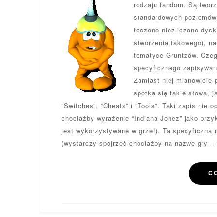
rodzaju fandom. Są tworz
standardowych poziomów i
toczone niezliczone dysk
stworzenia takowego), na
tematyce Gruntzów. Czego
specyficznego zapisywani
Zamiast niej mianowicie p
spotka się takie słowa, j
“Switches”, “Cheats” i “Tools”. Taki zapis nie 
chociażby wyrażenie “Indiana Jonez” jako przyk
jest wykorzystywane w grze!). Ta specyficzna
(wystarczy spojrzeć chociażby na nazwę gry – 
C