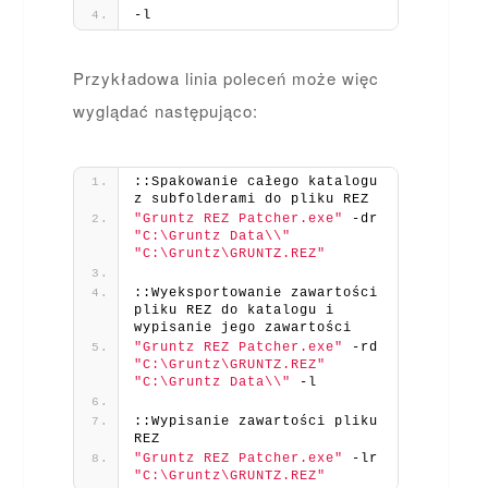
-l
Przykładowa linia poleceń może więc
wyglądać następująco:
::Spakowanie całego katalogu 
z subfolderami do pliku REZ
"Gruntz REZ Patcher.exe"
 -dr 
"C:\Gruntz Data\\"
"C:\Gruntz\GRUNTZ.REZ"
::Wyeksportowanie zawartości 
pliku REZ do katalogu i 
wypisanie jego zawartości
"Gruntz REZ Patcher.exe"
 -rd 
"C:\Gruntz\GRUNTZ.REZ"
"C:\Gruntz Data\\"
 -l
::Wypisanie zawartości pliku 
REZ
"Gruntz REZ Patcher.exe"
 -lr 
"C:\Gruntz\GRUNTZ.REZ"