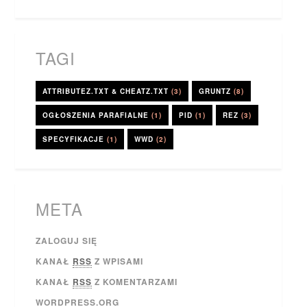
TAGI
ATTRIBUTEZ.TXT & CHEATZ.TXT
(3)
GRUNTZ
(8)
OGŁOSZENIA PARAFIALNE
(1)
PID
(1)
REZ
(3)
SPECYFIKACJE
(1)
WWD
(2)
META
ZALOGUJ SIĘ
KANAŁ
RSS
Z WPISAMI
KANAŁ
RSS
Z KOMENTARZAMI
WORDPRESS.ORG