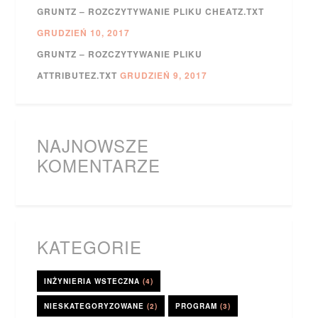
GRUNTZ – ROZCZYTYWANIE PLIKU CHEATZ.TXT
GRUDZIEŃ 10, 2017
GRUNTZ – ROZCZYTYWANIE PLIKU
ATTRIBUTEZ.TXT
GRUDZIEŃ 9, 2017
NAJNOWSZE
KOMENTARZE
KATEGORIE
INŻYNIERIA WSTECZNA
(4)
NIESKATEGORYZOWANE
(2)
PROGRAM
(3)