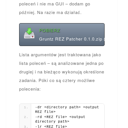
poleceń i nie ma GUI – dodam go
później. Na razie ma działać.
POBIERZ
Gruntz REZ Patcher 0.1.0.zip (485.32 KB
Lista argumentów jest traktowana jako
lista poleceń – są analizowane jedna po
drugiej i na bieżąco wykonują określone
zadania. Póki co są cztery możliwe
polecenia:
-dr <directory path> <output 
REZ file>
-rd <REZ file> <output 
directory path>
-lr <REZ file>